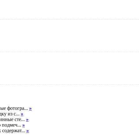
ые фотогра...
»
ку из с...
»
инные сте...
»
о подмеч...
»
 содержат...
»