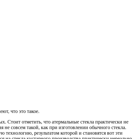
ют, что это такое.
х. Стоит отметить, что атермальные стекла практически не
я не совсем такой, как при изготовлении обычного стекла.
 технологию, результатом которой и становятся вот эти
я на стекла кустарного производства практически нереально.