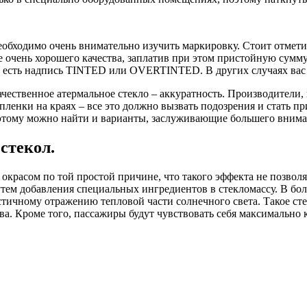
необходимо очень внимательно изучить маркировку. Стоит отмет
не очень хорошего качества, заплатив при этом пристойную сумм
ах есть надпись TINTED или OVERTINTED. В других случаях вас 
чественное атермальное стекло – аккуратность. Производители,
пленки на краях – все это должно вызвать подозрения и стать п
оэтому можно найти и варианты, заслуживающие большего внима
стекол.
 окрасом по той простой причине, что такого эффекта не позвол
утем добавления специальных ингредиентов в стекломассу. В бол
стичному отражению тепловой части солнечного света. Такое ст
а. Кроме того, пассажиры будут чувствовать себя максимально 