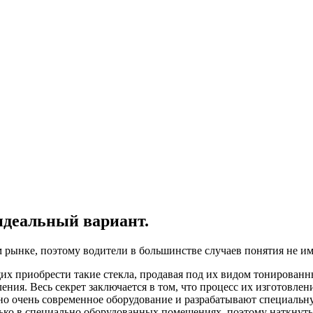
идеальный вариант.
рынке, поэтому водители в большинстве случаев понятия не име
их приобрести такие стекла, продавая под их видом тонированны
ия. Весь секрет заключается в том, что процесс их изготовлени
но очень современное оборудование и разрабатывают специальную
ько в специально оборудованных помещениях, поэтому наткнутьс