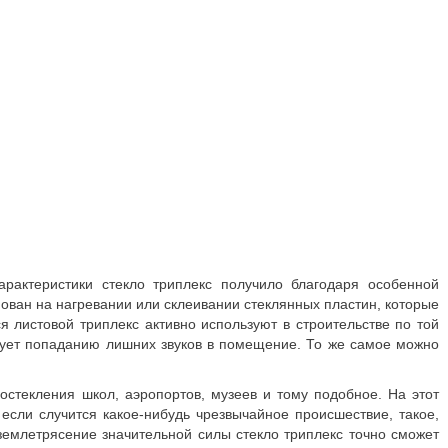
арактеристики стекло триплекс получило благодаря особенной
нован на нагревании или склеивании стеклянных пластин, которые
 листовой триплекс активно используют в строительстве по той
твует попаданию лишних звуков в помещение. То же самое можно
остекления школ, аэропортов, музеев и тому подобное. На этот
если случится какое-нибудь чрезвычайное происшествие, такое,
 землетрясение значительной силы стекло триплекс точно сможет