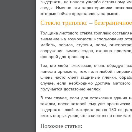
выдержать, не нанеся ущерба остальному им
среды. Именно эти характеристики позволяю
которые сейчас представлены на рынке.
Стекло триплекс – безграничное
Толщина листового стекла триплекс составля
внимание на возможности использования этог
мебель, перила, ступени, полы, огнепрег
сооружение зимних садов, оконных проемов,
фонарей для транспорта.
Тех, кто любит эксклюзив, очень обрадует в
нанести орнамент, текст или любой понравив
Очень часто клеят защитные пленки, обраб
случае, если необходимо достичь матового
получается достаточно неплох.
В том случае, если для остекления здания 
закалки, после которой ему уже практическ
выдержать такой материал равна 150-ти град
иметь острых углов, что значительно понижае
Похожие статьи: