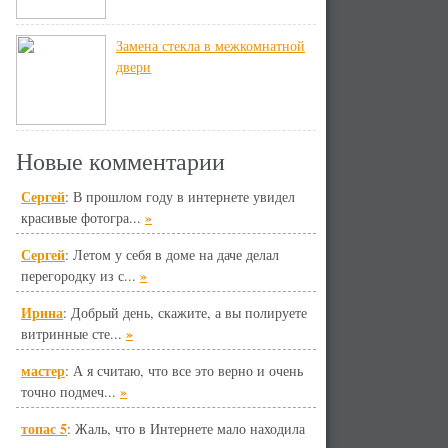
Замена стекла в межкомнатной
двери
Новые комментарии
Сергей
: В прошлом году в интернете увидел
»
красивые фотогра...
Сергей
: Летом у себя в доме на даче делал
»
перегородку из с...
Ирина
: Добрый день, скажите, а вы полируете
»
витринные сте...
мастер
: А я считаю, что все это верно и очень
»
точно подмеч...
топас 5
: Жаль, что в Интернете мало находила