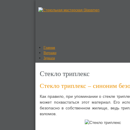
Главная
Витражи
Зеркала
Оргстекло
Поликарбонат
Стекло триплекс
Стекло
Стеклоблоки
Стекло триплекс – синоним без
Услуги
Как правило, при упоминании о стекле трипле
может похвастаться этот материал. Его исп
безопасно в собственном жилище, ведь трип
взломов.