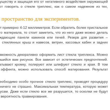
уществу и защищая его от негативного воздействия окружающей
т говорить о стекле триплекс, как о самом надежном из тех,
 пространство для экспериментов.
ет примерно 4-12 миллиметров. Если обратить более пристальное
о материала, то стоит заметить, что из него даже можно делать
раждающие панели каминов или печей. Резерв для развития –
 стеклянных крыш и навесов, витрин, кассовых кабин и задних
озможность декоративно оформить лист стекла триплекса. Можно
шийся вам рисунок. Все зависит от эстетических предпочтений.
атывают кромку, полируют или шлифуют стекло и края. В том
 эффекта, можно использовать способ матирования. Результат
необходимо особо прочное стекло триплекс, проводят процедуру
и ничего не страшно. Максимальная температура, которую может
усам. Даже если стекло все же разрушится, то осколки не будут
т вероятность травмирования.